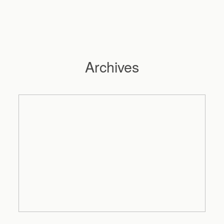
Archives
Hochzeitsfotograf Hamburg
Maleen
Reportagen
Preise
Kontakt