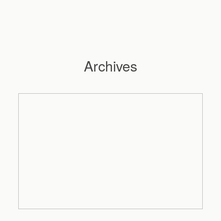
Archives
Hochzeitsfotograf Hamburg
Maleen
Reportagen
Preise
Kontakt