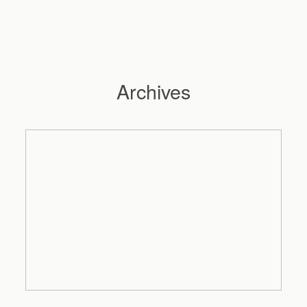
Archives
Hochzeitsfotograf Hamburg
Maleen
Reportagen
Preise
Kontakt