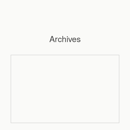
Archives
Hochzeitsfotograf Hamburg
Maleen
Reportagen
Preise
Kontakt