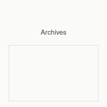
Archives
Hochzeitsfotograf Hamburg
Maleen
Reportagen
Preise
Kontakt