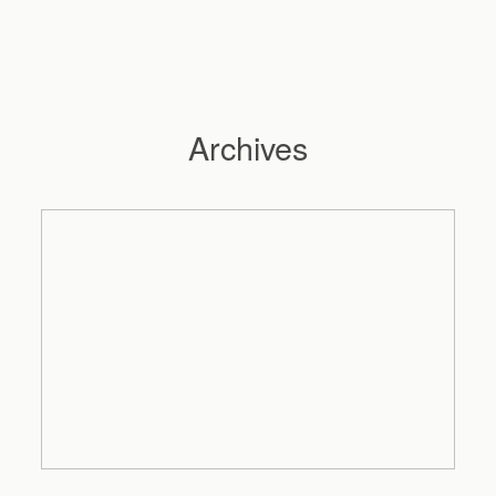
Archives
Hochzeitsfotograf Hamburg
Maleen
Reportagen
Preise
Kontakt