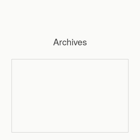
Archives
Hochzeitsfotograf Hamburg
Maleen
Reportagen
Preise
Kontakt