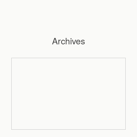
Archives
Hochzeitsfotograf Hamburg
Maleen
Reportagen
Preise
Kontakt