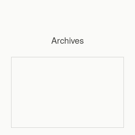
Archives
Hochzeitsfotograf Hamburg
Maleen
Reportagen
Preise
Kontakt