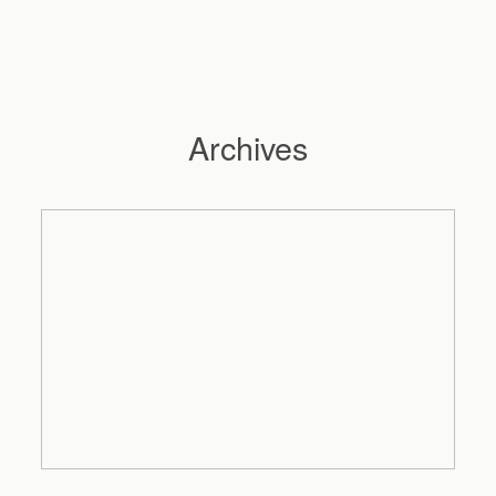
Archives
Hochzeitsfotograf Hamburg
Maleen
Reportagen
Preise
Kontakt