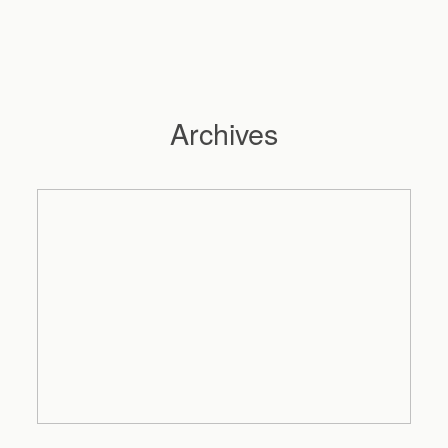
Archives
Hochzeitsfotograf Hamburg
Maleen
Reportagen
Preise
Kontakt