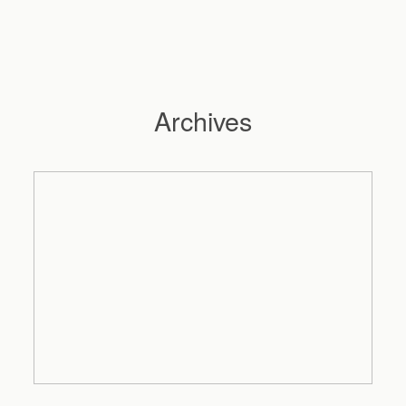
Archives
Hochzeitsfotograf Hamburg
Maleen
Reportagen
Preise
Kontakt