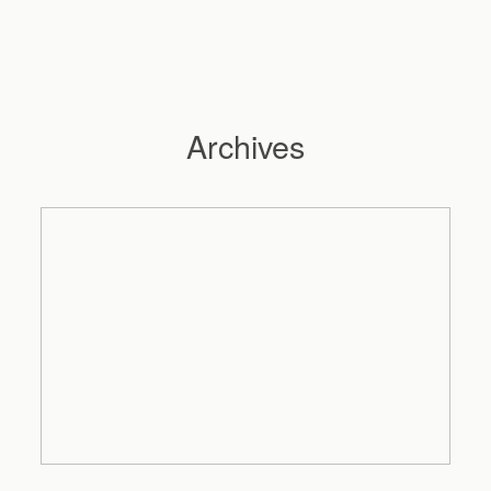
Archives
Hochzeitsfotograf Hamburg
Maleen
Reportagen
Preise
Kontakt