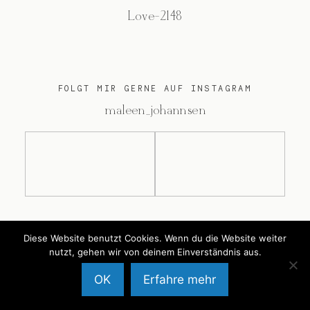
Love-2148
FOLGT MIR GERNE AUF INSTAGRAM
@maleen_johannsen
@2026 Maleen Johannsen
Diese Website benutzt Cookies. Wenn du die Website weiter
nutzt, gehen wir von deinem Einverständnis aus.
OK
Erfahre mehr
Back to Top