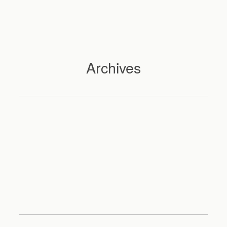
Archives
Hochzeitsfotograf Hamburg
Maleen
Reportagen
Preise
Kontakt