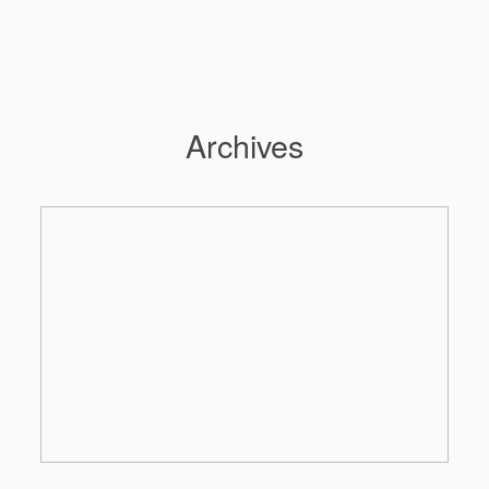
Archives
Hochzeitsfotograf Hamburg
Maleen
Reportagen
Preise
Kontakt