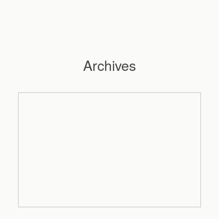
Archives
Hochzeitsfotograf Hamburg
Maleen
Reportagen
Preise
Kontakt