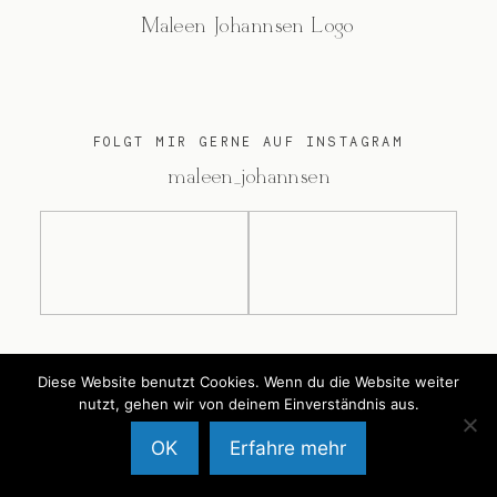
Maleen Johannsen Logo
FOLGT MIR GERNE AUF INSTAGRAM
@maleen_johannsen
@2026 Maleen Johannsen
Diese Website benutzt Cookies. Wenn du die Website weiter
nutzt, gehen wir von deinem Einverständnis aus.
OK
Erfahre mehr
Back to Top