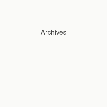
Archives
Hochzeitsfotograf Hamburg
Maleen
Reportagen
Preise
Kontakt