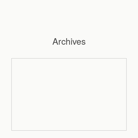
Archives
Hochzeitsfotograf Hamburg
Maleen
Reportagen
Preise
Kontakt